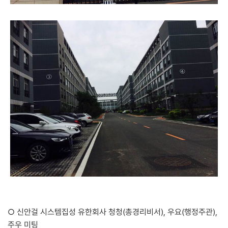
○
신안걸 시스템집성 유한회사 청청(총경리비서), 우요(행정주관),
주우 미팅