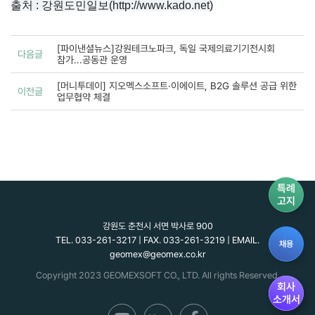
출처 : 강원도민일보(http://www.kado.net)
[파이낸셜뉴스]강원테크노파크, 독일 국제의료기기전시회
다음글
참가...공동관 운영
[머니투데이] 지오멕스소프트·이에이트, B2G 솔루션 공급 위한
이전글
업무협약 체결
특례
고지
강원도 춘천시 서면 박사로 900
TEL. 033-261-3217 | FAX. 033-261-3219 | EMAIL.
채용
geomex@geomex.co.kr
Copyright 2023 GEOMEXSOFT CO., LTD. All rights Reserved.
회사
회사
소개서
소개서